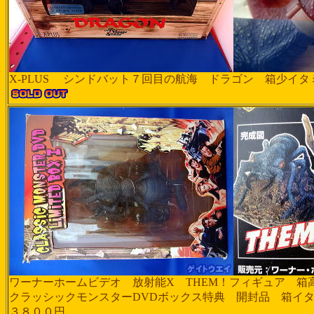
X-PLUS シンドバット７回目の航海 ドラゴン 箱少イ
ワーナーホームビデオ 放射能X THEM！フィギュア 箱
クラッシックモンスターDVDボックス特典 開封品 箱イ
３８００円